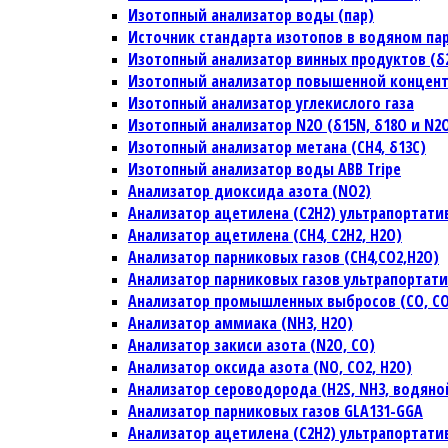
Изотопный анализатор воды (пар)
Источник стандарта изотопов в водяном па
Изотопный анализатор винных продуктов (δ2H
Изотопный анализатор повышенной концен
Изотопный анализатор углекислого газа
Изотопный анализатор N2O (δ15N, δ18O и N2
Изотопный анализатор метана (CH4, δ13C)
Изотопный анализатор воды ABB Tripe
Анализатор диоксида азота (NO2)
Анализатор ацетилена (C2H2) ультрапортат
Анализатор ацетилена (CH4, C2H2, H2O)
Анализатор парниковых газов (CH4,CO2,H2O)
Анализатор парниковых газов ультрапортат
Анализатор промышленных выбросов (CO, CO2
Анализатор аммиака (NH3, H2O)
Анализатор закиси азота (N2O, CO)
Анализатор оксида азота (NO, CO2, H2O)
Анализатор сероводорода (H2S, NH3, водяно
Анализатор парниковых газов GLA131-GGA
Анализатор ацетилена (C2H2) ультрапортат